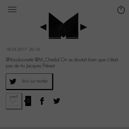
Afficher
Panneau de gestion des cookies
Labo
Connex
-
le
M-
menu
Aller
au
menu
18.03.2017 - 20:16
Aller
au
@Voodoonette @M_Chedid On se doutait bien que c’était
contenu
pas de toi Jacques Prévert
Aller
à
Voir sur twitter
la
recherche
0