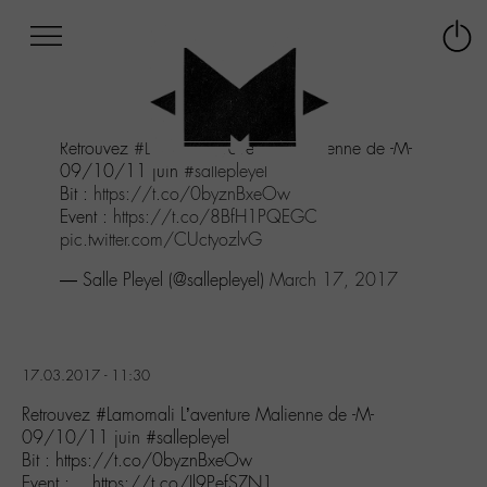
Afficher
Panneau de gestion des cookies
Labo
Connex
-
le
M-
menu
Aller
Retrouvez
#Lamomali
L’aventure Malienne de -M-
au
09/10/11 juin
#sallepleyel
menu
Bit :
https://t.co/0byznBxeOw
Aller
Event :
https://t.co/8BfH1PQEGC
au
pic.twitter.com/CUctyozlvG
contenu
Aller
— Salle Pleyel (@sallepleyel)
March 17, 2017
à
la
recherche
17.03.2017 - 11:30
Retrouvez #Lamomali L’aventure Malienne de -M-
09/10/11 juin #sallepleyel
Bit : https://t.co/0byznBxeOw
Event :… https://t.co/Il9PefSZN1