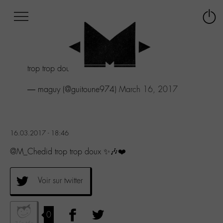
Afficher
Panneau de gestion des cookies
Labo
Connex
-
le
M-
menu
Aller
trop trop doux ✨🎶❤️
au
menu
— maguy (@guitoune974)
March 16, 2017
Aller
au
contenu
Aller
à
16.03.2017 - 18:46
la
@M_Chedid trop trop doux ✨🎶❤️
recherche
Voir sur twitter
0