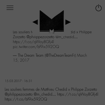
Afficher
Panneau de gestion des cookies
Labo
Connex
-
le
M-
menu
Aller
Les souliers femmes de Matthieu Chedid x Philippe
au
Zorzetto @philippezorzetto
@m_chedid
…
menu
https://t.co/qWoy8Gfj4l
Aller
pic.twitter.com/bf9ix592OQ
au
contenu
— The Dream Team (@TheDreamTeamFr)
March
Aller
15, 2017
à
la
recherche
15.03.2017 - 16:31
Les souliers femmes de Matthieu Chedid x Philippe Zorzetto
@philippezorzetto @m_chedid… https://t.co/qWoy8Gfj4l
https://t.co/bf9ix592OQ