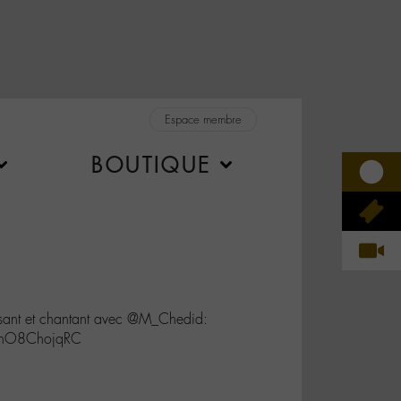
Espace membre
BOUTIQUE
sant et chantant avec @M_Chedid:
co/hO8ChojqRC