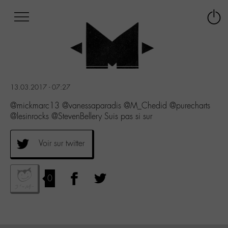
Afficher
Panneau de gestion des cookies
Labo
Connex
-
le
M-
menu
Aller
au
menu
13.03.2017 - 07:27
Aller
au
@mickmarc13 @vanessaparadis @M_Chedid @purecharts
contenu
@lesinrocks @StevenBellery Suis pas si sur
Aller
à
Voir sur twitter
la
recherche
0