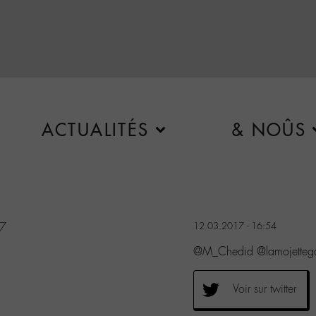
ACTUALITÉS
& NOÛS
17
12.03.2017 - 16:54
@M_Chedid @lamojettega
Voir sur twitter