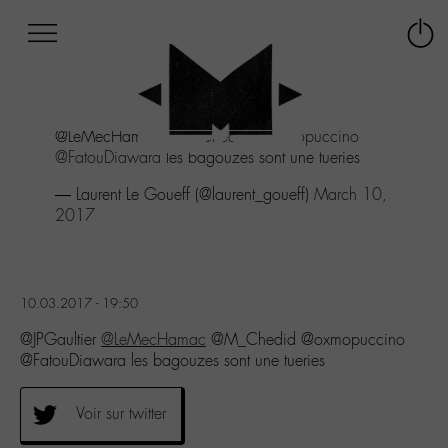
Afficher
Panneau de gestion des cookies
Labo
Connex
-
le
M-
menu
Aller
@LeMecHamac
@M_Chedid
@oxmopuccino
au
@FatouDiawara
les bagouzes sont une tueries
menu
Aller
— Laurent Le Goueff (@laurent_goueff)
March 10,
au
2017
contenu
Aller
à
la
10.03.2017 - 19:50
recherche
@JPGaultier
@LeMecHamac
@M_Chedid @oxmopuccino
@FatouDiawara les bagouzes sont une tueries
Voir sur twitter