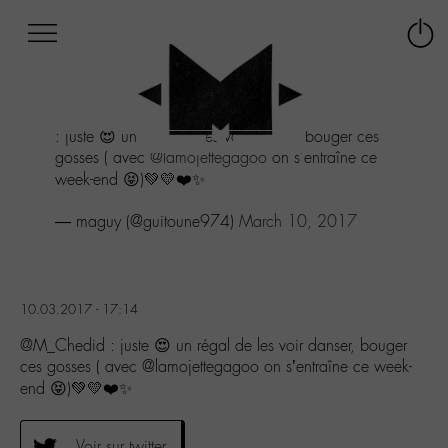
Afficher
Panneau de gestion des cookies
Labo
Connex
-
le
M-
menu
Aller
: juste 😍 un régal de les voir danser, bouger ces
au
gosses ( avec
@lamojettegagoo
on s'entraîne ce
menu
week-end 😝)💚💛❤️✨
Aller
au
— maguy (@guitoune974)
March 10, 2017
contenu
Aller
à
la
recherche
10.03.2017 - 17:14
@M_Chedid : juste 😍 un régal de les voir danser, bouger
ces gosses ( avec @lamojettegagoo on s’entraîne ce week-
end 😝)💚💛❤️✨
Voir sur twitter