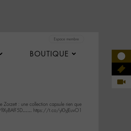
Espace membre
BOUTIQUE
 Zorzett : une collection capsule rien que
t.co/fIXyBAfF5D…… https://t.co/yI0yJEuvO1