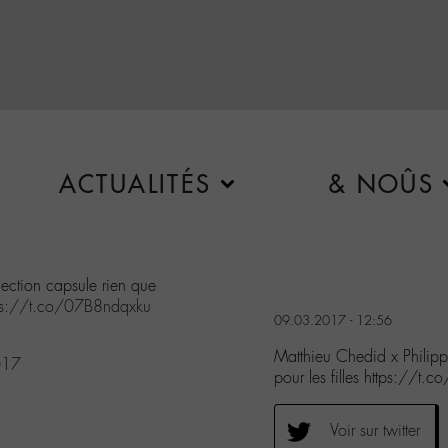
ACTUALITÉS
& NOÛS
lection capsule rien que
ps://t.co/07B8ndqxku
09.03.2017 - 12:56
Matthieu Chedid x Philippe
017
pour les filles https://
Voir sur twitter