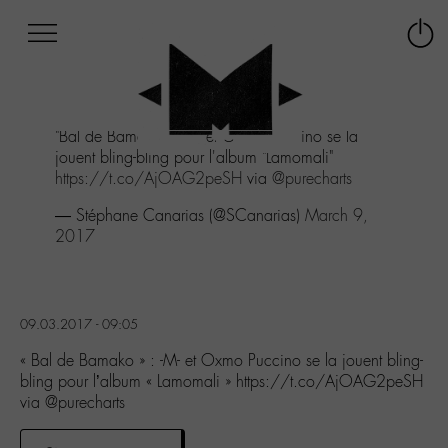
Afficher
Panneau de gestion des cookies
Labo
Connex
-
le
M-
menu
Aller
"Bal de Bamako" : -M- et Oxmo Puccino se la
au
jouent bling-bling pour l'album "Lamomali"
menu
https://t.co/AjOAG2peSH
via
@purecharts
Aller
au
— Stéphane Canarias (@SCanarias)
March 9,
contenu
2017
Aller
à
la
recherche
09.03.2017 - 09:05
« Bal de Bamako » : -M- et Oxmo Puccino se la jouent bling-
bling pour l’album « Lamomali » https://t.co/AjOAG2peSH
via @purecharts