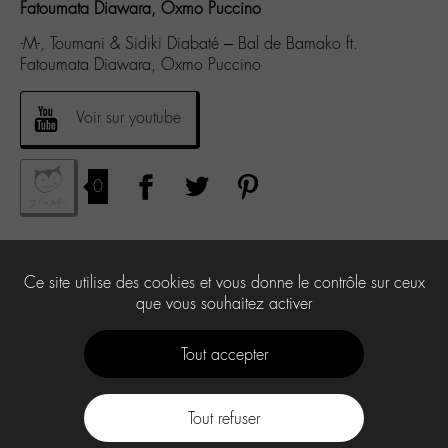
Fatoumata Diawara, Oxmo Puccino
-M-, Toumani & Sidiki Diabaté – Bal de Bamako ft.
Fatoumata Diawara, Oxmo Puccino
Voir sur youtube
0
Ce site utilise des cookies et vous donne le contrôle sur ceux
que vous souhaitez activer
Tout accepter
Tout refuser