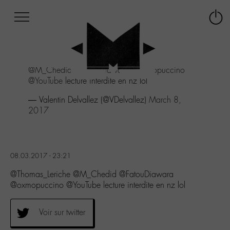
Afficher
Panneau de gestion des cookies
Labo
Connex
-
le
M-
menu
Aller
@M_Chedid
@FatouDiawara
@oxmopuccino
au
@YouTube
lecture interdite en nz lol
menu
Aller
— Valentin Delvallez (@VDelvallez)
March 8,
au
2017
contenu
Aller
à
la
08.03.2017 - 23:21
recherche
@Thomas_Leriche @M_Chedid @FatouDiawara
@oxmopuccino @YouTube lecture interdite en nz lol
Voir sur twitter