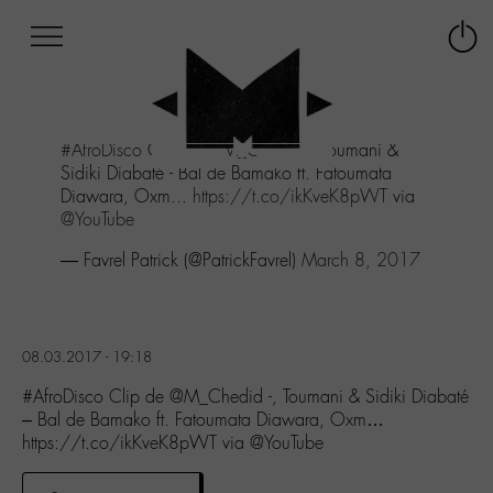
Afficher
Panneau de gestion des cookies
Labo
Connex
-
le
M-
menu
Aller
#AfroDisco
Clip de
@M_Chedid
-, Toumani &
au
Sidiki Diabaté - Bal de Bamako ft. Fatoumata
menu
Diawara, Oxm...
https://t.co/ikKveK8pWT
via
Aller
@YouTube
au
contenu
— Favrel Patrick (@PatrickFavrel)
March 8, 2017
Aller
à
la
recherche
08.03.2017 - 19:18
#AfroDisco Clip de @M_Chedid -, Toumani & Sidiki Diabaté
– Bal de Bamako ft. Fatoumata Diawara, Oxm…
https://t.co/ikKveK8pWT via @YouTube