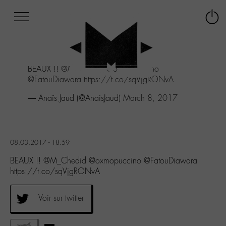
Afficher
Panneau de gestion des cookies
Labo
Connex
-
le
M-
menu
Aller
BEAUX !!
@M_Chedid
@oxmopuccino
au
@FatouDiawara
https://t.co/sqVjgRONvA
menu
Aller
— Anaïs Jaud (@AnaisJaud)
March 8, 2017
au
contenu
Aller
à
08.03.2017 - 18:59
la
recherche
BEAUX !! @M_Chedid @oxmopuccino @FatouDiawara
https://t.co/sqVjgRONvA
Voir sur twitter