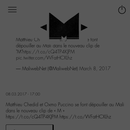
Afficher
Panneau de gestion des cookies
Labo
Connex
-
le
M-
menu
Aller
Matthieu Chedid et Oxmo Puccino se font
au
dépouiller au Mali dans le nouveau clip de
menu
"M"
https://t.co/cQ4TP4KJPM
Aller
pic.twitter.com/WFatHCXLhz
au
contenu
— MaliwebNet (@MaliwebNet)
March 8, 2017
Aller
à
la
recherche
08.03.2017 - 17:00
Matthieu Chedid et Oxmo Puccino se font dépouiller au Mali
dans le nouveau clip de « M »
https://t.co/cQ4TP4KJPM https://t.co/WFatHCXLhz