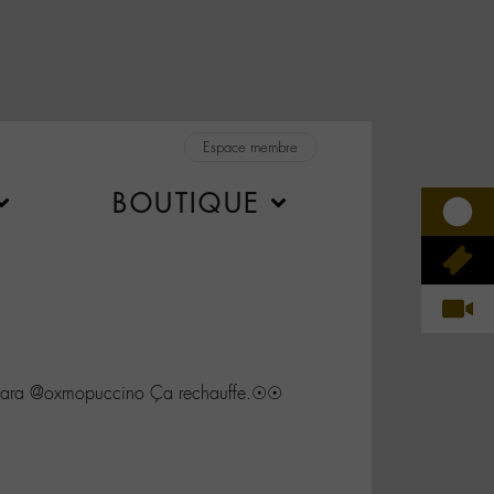
Espace membre
BOUTIQUE
ra @oxmopuccino Ça rechauffe.☉☉