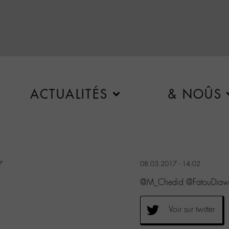
ACTUALITÉS
& NOÛS
7
08.03.2017 - 14:02
@M_Chedid @FatouDiawa
Voir sur twitter