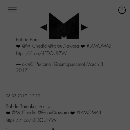
Afficher
Panneau de gestion des cookies
Labo
Connex
-
le
M-
menu
Aller
Bal de Bamako, le clip!
au
❤️
@M_Chedid
@FatouDiawara
❤️
#LAMOMALI
menu
Aller
https://t.co/iLEDQUIt7W
au
— oxmO Puccino (@oxmopuccino)
March 8,
contenu
2017
Aller
à
la
recherche
08.03.2017 - 12:19
Bal de Bamako, le clip!
❤️ @M_Chedid @FatouDiawara ❤️ #LAMOMALI
https://t.co/iLEDQUIt7W