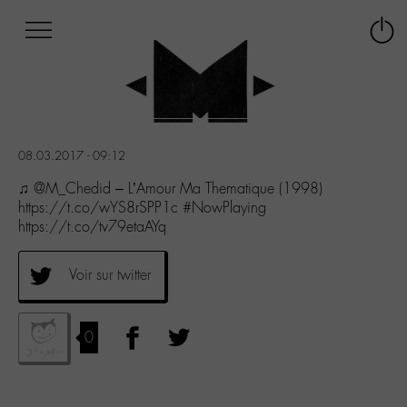
Afficher
Panneau de gestion des cookies
Labo
Connex
-
le
M-
menu
Aller
au
menu
08.03.2017 - 09:12
Aller
au
♫ @M_Chedid – L’Amour Ma Thematique (1998)
contenu
https://t.co/wYS8rSPP1c #NowPlaying
Aller
https://t.co/tv79etaAYq
à
la
Voir sur twitter
recherche
0