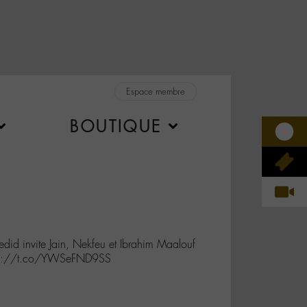
Espace membre
BOUTIQUE
id invite Jain, Nekfeu et Ibrahim Maalouf
ttps://t.co/YWSeFND9SS