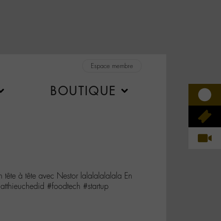
Espace membre
BOUTIQUE
te à tête avec Nestor lalalalalalala En
matthieuchedid #foodtech #startup