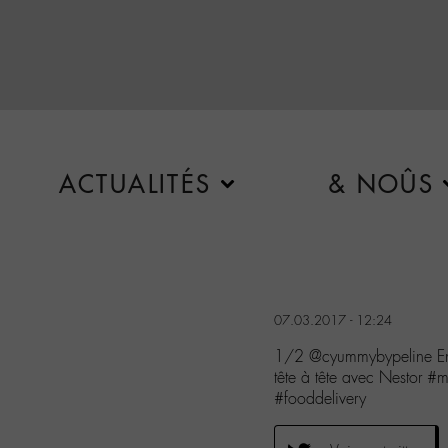
ACTUALITÉS
& NOÛS
07.03.2017 - 12:24
1/2 @cyummybypeline En tê
tête à tête avec Nestor #
#fooddelivery