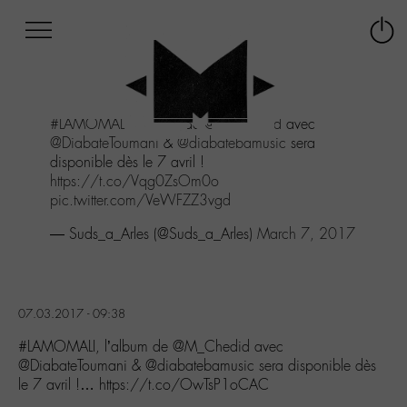
Afficher
Panneau de gestion des cookies
Labo
Connex
-
le
M-
menu
Aller
#LAMOMALI
, l'album de
@M_Chedid
avec
au
@DiabateToumani
&
@diabatebamusic
sera
menu
disponible dès le 7 avril !
Aller
https://t.co/Vqg0ZsOm0o
au
pic.twitter.com/VeWFZZ3vgd
contenu
Aller
— Suds_a_Arles (@Suds_a_Arles)
March 7, 2017
à
la
recherche
07.03.2017 - 09:38
#LAMOMALI, l’album de @M_Chedid avec
@DiabateToumani & @diabatebamusic sera disponible dès
le 7 avril !… https://t.co/OwTsP1oCAC