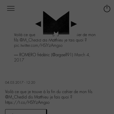
Afficher
Panneau de gestion des cookies
Labo
Connex
-
le
M-
menu
Aller
Voilà ce que je trouve à la fin du cahier de mon
au
fils
@M_Chedid
dis Matthieu je fais quoi ?
menu
pic.twitter.com/HSlYzAmgso
Aller
au
— ROMERO frédéric (@argaell91)
March 4,
contenu
2017
Aller
à
la
recherche
04.03.2017 - 12:20
Voilà ce que je trouve à la fin du cahier de mon fils
@M_Chedid dis Matthieu je fais quoi ?
https://t.co/HSlYzAmgso