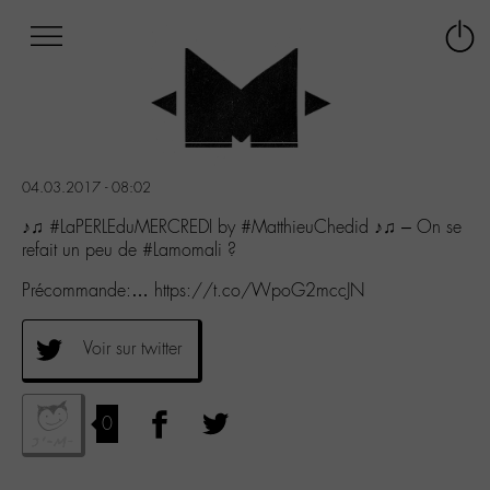
Afficher
Panneau de gestion des cookies
Labo
Connex
-
le
M-
menu
Aller
au
menu
04.03.2017 - 08:02
Aller
au
♪♫ #LaPERLEduMERCREDI by #MatthieuChedid ♪♫ – On se
contenu
refait un peu de #Lamomali ?
Aller
Précommande:… https://t.co/WpoG2mccJN
à
la
recherche
Voir sur twitter
0