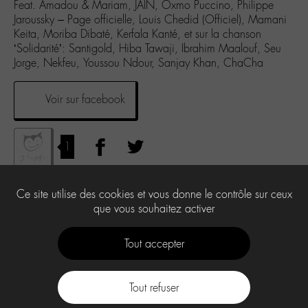
Feat. Amadou & Mariam, JAIN, Oxmo Puccino, Philippe
Jaroussky – Page officielle, Louis Chedid (Officiel), Mamani
Keita, Moriba Dibaté, Kerfala Kanté, et sur la chanson
‘Solidarité’: Santigold, Hiba Tawaji, Ibrahim Maalouf, Seu
Jorge, Nekfeu, Youssou Ndour, Sanjay Khan, ChaCha
Voir sur facebook
1
Ce site utilise des cookies et vous donne le contrôle sur ceux
que vous souhaitez activer
Tout accepter
Tout refuser