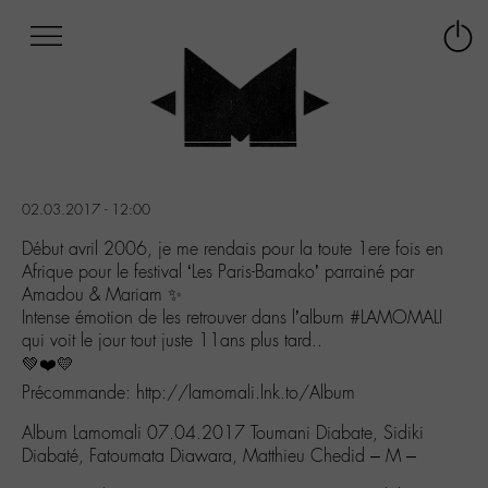
Afficher
Panneau de gestion des cookies
Labo
Connex
-
le
M-
menu
Aller
au
menu
Aller
02.03.2017 - 12:00
au
contenu
Début avril 2006, je me rendais pour la toute 1ere fois en
Aller
Afrique pour le festival ‘Les Paris-Bamako’ parrainé par
à
Amadou & Mariam ✨
la
Intense émotion de les retrouver dans l’album #LAMOMALI
recherche
qui voit le jour tout juste 11ans plus tard..
💚❤️💛
Précommande: http://lamomali.lnk.to/Album
Album Lamomali 07.04.2017 Toumani Diabate, Sidiki
Diabaté, Fatoumata Diawara, Matthieu Chedid – M –