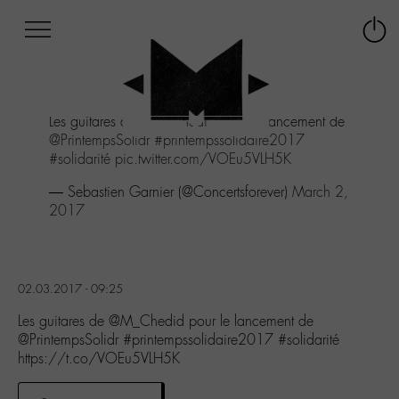
Afficher
Panneau de gestion des cookies
Labo
Connex
-
le
M-
menu
Aller
Les guitares de
@M_Chedid
pour le lancement de
au
@PrintempsSolidr
#printempssolidaire2017
menu
#solidarité
pic.twitter.com/VOEu5VLH5K
Aller
au
— Sebastien Garnier (@Concertsforever)
March 2,
contenu
2017
Aller
à
la
recherche
02.03.2017 - 09:25
Les guitares de @M_Chedid pour le lancement de
@PrintempsSolidr #printempssolidaire2017 #solidarité
https://t.co/VOEu5VLH5K