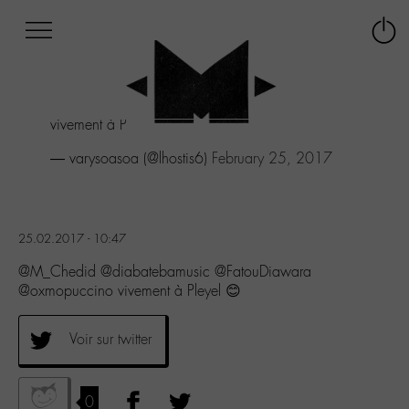
Afficher
Panneau de gestion des cookies
Labo
Connex
-
le
M-
menu
Aller
vivement à Pleyel 😊
au
menu
— varysoasoa (@lhostis6)
February 25, 2017
Aller
au
contenu
Aller
25.02.2017 - 10:47
à
la
@M_Chedid @diabatebamusic @FatouDiawara
recherche
@oxmopuccino vivement à Pleyel 😊
Voir sur twitter
0