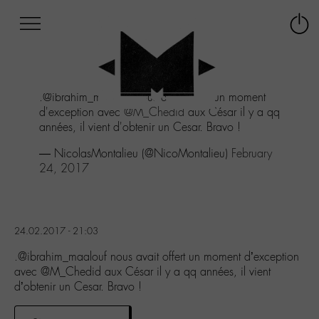
Afficher
Panneau de gestion des cookies
Labo
Connex
-
le
M-
menu
Aller
.@ibrahim_maalouf nous avait offert un moment
au
d'exception avec
@M_Chedid
aux César il y a qq
menu
années, il vient d'obtenir un Cesar. Bravo !
Aller
au
— NicolasMontalieu (@NicoMontalieu)
February
contenu
24, 2017
Aller
à
la
recherche
24.02.2017 - 21:03
.@ibrahim_maalouf nous avait offert un moment d’exception
avec @M_Chedid aux César il y a qq années, il vient
d’obtenir un Cesar. Bravo !