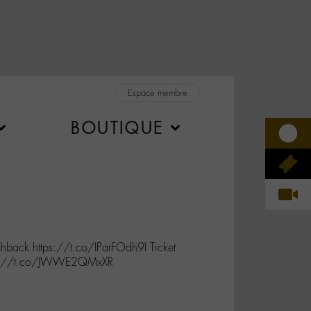
Espace membre
BOUTIQUE
ack https://t.co/IParFOdh9I Ticket
ps://t.co/JWWE2QMxXR