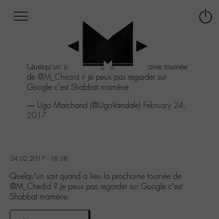
Afficher
Panneau de gestion des cookies
Labo
Connex
-
le
M-
menu
Aller
Quelqu'un sait quand a lieu la prochaine tournée
au
de
@M_Chedid
? Je peux pas regarder sur
menu
Google c'est Shabbat mamène.
Aller
au
— Ugo Marchand (@UgoVandale)
February 24,
contenu
2017
Aller
à
la
recherche
24.02.2017 - 18:38
Quelqu’un sait quand a lieu la prochaine tournée de
@M_Chedid ? Je peux pas regarder sur Google c’est
Shabbat mamène.