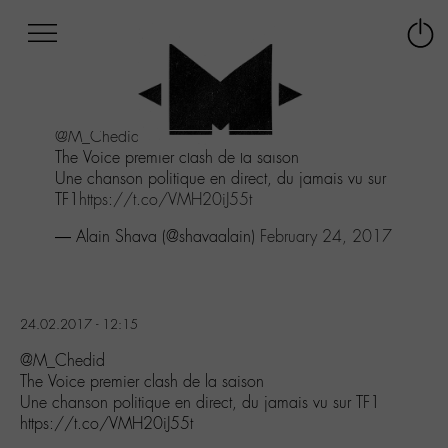
Afficher
Panneau de gestion des cookies
Labo
Connex
-
le
M-
menu
Aller
@M_Chedid
au
The Voice premier clash de la saison
menu
Une chanson politique en direct, du jamais vu sur
Aller
TF1
https://t.co/VMH20iJ55t
au
contenu
— Alain Shava (@shavaalain)
February 24, 2017
Aller
à
la
recherche
24.02.2017 - 12:15
@M_Chedid
The Voice premier clash de la saison
Une chanson politique en direct, du jamais vu sur TF1
https://t.co/VMH20iJ55t