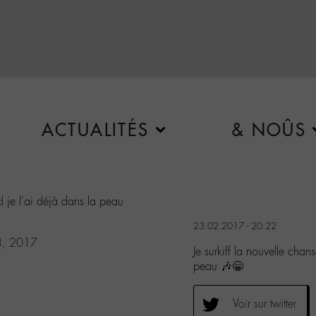
ACTUALITÉS
& NOÛS
d
je l'ai déjà dans la peau
23.02.2017 - 20:22
3, 2017
Je surkiff la nouvelle ch
peau 🎶😁
Voir sur twitter