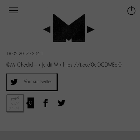
Afficher
Panneau de gestion des cookies
Labo
Connex
-
le
M-
menu
Aller
au
menu
18.02.2017 - 23:21
Aller
au
@M_Chedid – « Je dit M » https://t.co/0eOCDMEot0
contenu
Aller
Voir sur twitter
à
la
recherche
0