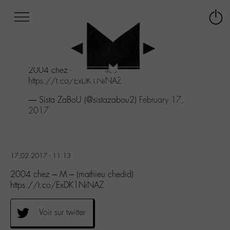
Afficher
Panneau de gestion des cookies
Labo
Connex
-
le
M-
menu
Aller
2004 chez - M - (mathieu chedid)
au
https://t.co/ExDK1NiNAZ
menu
Aller
— Sista ZaBoU (@sistazabou2)
February 17,
au
2017
contenu
Aller
à
la
17.02.2017 - 11:13
recherche
2004 chez – M – (mathieu chedid)
https://t.co/ExDK1NiNAZ
Voir sur twitter