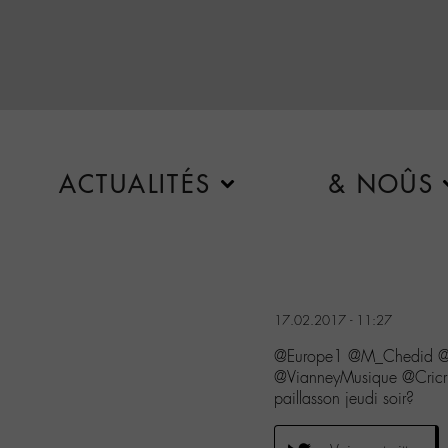
ACTUALITÉS
& NOÛS
17.02.2017 - 11:27
@Europe1 @M_Chedid @
@VianneyMusique @CricriB
paillasson jeudi soir?