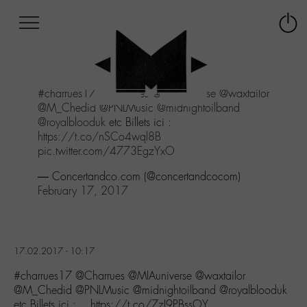
Afficher
Panneau de gestion des cookies
Labo
Connex
-
le
M-
menu
Aller
#charrues17
@Charrues
@MIAuniverse
@waxtailor
au
@M_Chedid
@PNLMusic
@midnightoilband
menu
@royalblooduk
etc Billets ici :
Aller
https://t.co/nSCo4wql8B
au
pic.twitter.com/4773EgzYxO
contenu
Aller
— Concertandco.com (@concertandcocom)
à
February 17, 2017
la
recherche
17.02.2017 - 10:17
#charrues17 @Charrues @MIAuniverse @waxtailor
@M_Chedid @PNLMusic @midnightoilband @royalblooduk
etc Billets ici :… https://t.co/7zI9PBssOY