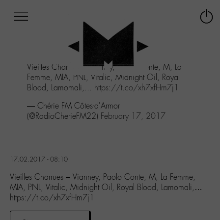
Afficher
Panneau de gestion des cookies
Labo
Connex
-
le
M-
menu
Aller
Vieilles Charrues - Vianney, Paolo Conte, M, La
au
Femme, MIA, PNL, Vitalic, Midnight Oil, Royal
menu
Blood, Lamomali,...
https://t.co/xh7xfHm7j1
Aller
au
— Chérie FM Côtes-d'Armor
contenu
(@RadioCherieFM22)
February 17, 2017
Aller
à
la
recherche
17.02.2017 - 08:10
Vieilles Charrues – Vianney, Paolo Conte, M, La Femme,
MIA, PNL, Vitalic, Midnight Oil, Royal Blood, Lamomali,…
https://t.co/xh7xfHm7j1