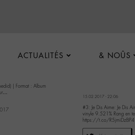
ACTUALITÉS
& NOÛS
hedid) | Format : Album
our…
15.02.2017 - 22:06
#3: Je Dis Aime: Je Dis A
2017
vinyle 9.521% Rang en t
https://t.co/R5jmiDzBP4