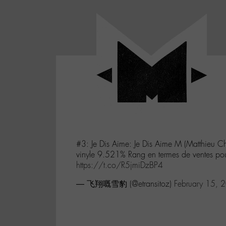
Panneau de gestion des cookies
LABO
-
Aller
Laboratoire
au
poétique
M-
menu
et
musical
Aller
autour
au
de
contenu
l'univers
Aller
de
-
à
M-
#3: Je Dis Aime: Je Dis Aime M (Matthieu C
la
vinyle 9.521% Rang en termes de ventes p
recherche
https://t.co/R5jmiDzBP4
— 飞翔嘅雪豹 (@etransitoz)
February 15, 