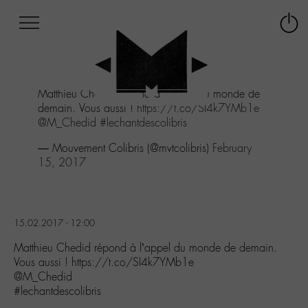
Afficher
Panneau de gestion des cookies
Labo
Connex
-
le
M-
menu
Aller
Matthieu Chedid répond à l'appel du monde de
au
demain. Vous aussi !
https://t.co/SI4k7YMb1e
menu
@M_Chedid
#lechantdescolibris
Aller
au
— Mouvement Colibris (@mvtcolibris)
February
contenu
15, 2017
Aller
à
la
recherche
15.02.2017 - 12:00
Matthieu Chedid répond à l’appel du monde de demain.
Vous aussi ! https://t.co/SI4k7YMb1e
@M_Chedid
#lechantdescolibris