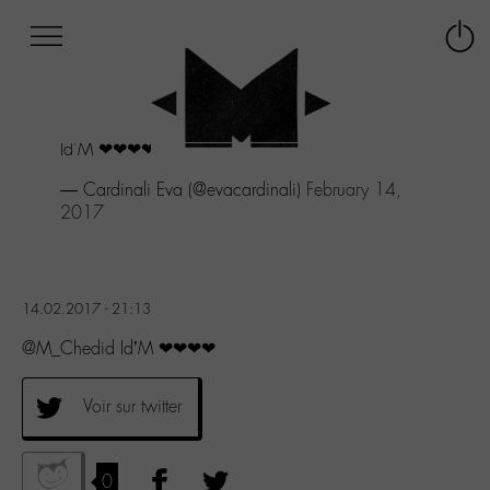
Afficher
Panneau de gestion des cookies
Labo
Connex
-
le
M-
menu
Aller
Id'M ❤❤❤❤
au
menu
— Cardinali Eva (@evacardinali)
February 14,
Aller
2017
au
contenu
Aller
à
14.02.2017 - 21:13
la
recherche
@M_Chedid Id’M ❤❤❤❤
Voir sur twitter
0