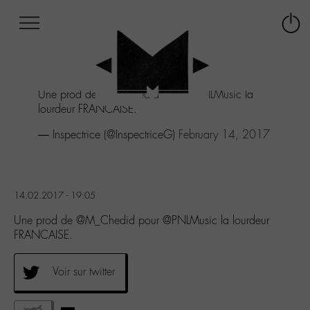
Afficher
Panneau de gestion des cookies
Labo
Connex
-
le
M-
menu
Aller
Une prod de
@M_Chedid
pour
@PNLMusic
la
au
lourdeur FRANCAISE.
menu
Aller
— Inspectrice (@InspectriceG)
February 14, 2017
au
contenu
Aller
à
14.02.2017 - 19:05
la
recherche
Une prod de @M_Chedid pour @PNLMusic la lourdeur
FRANCAISE.
Voir sur twitter