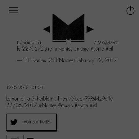
Afficher
Panneau de gestion des cookies
Labo
Connex
-
le
M-
menu
Aller
Lamomali à St herblain :
https://t.co/PXRsJvfz9d
au
le 22/06/2017
#Nantes
#music
#sortie
#etl
menu
Aller
— ETL Nantes (@ETLNantes)
February 12, 2017
au
contenu
Aller
à
12.02.2017 - 01:00
la
recherche
Lamomali à St herblain : https://t.co/PXRsJvfz9d le
22/06/2017 #Nantes #music #sortie #etl
Voir sur twitter