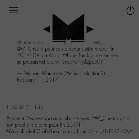
Afficher
Panneau de gestion des cookies
Labo
Connex
-
le
M-
menu
Aller
#Rumeur
@vanessaparadis
rebosse avec
au
@M_Chedid
pour son prochain album pour fin
menu
2017! @VirginRadiofr@LabelBarclay une tournee
Aller
se preparerait
pic.twitter.com/1Jd2pqe0YT
au
contenu
— Michael Marciano (@mikeproduction3)
Aller
February 11, 2017
à
la
recherche
11.02.2017 - 11:43
#Rumeur @vanessaparadis rebosse avec @M_Chedid pour
son prochain album pour fin 2017!
@VirginRadiofr@LabelBarclay u… https://t.co/TkL0K2xzW5