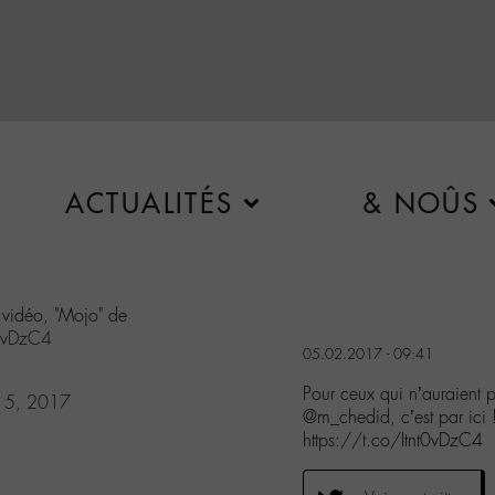
ACTUALITÉS
& NOÛS
 vidéo, "Mojo" de
t0vDzC4
05.02.2017 - 09:41
Pour ceux qui n’auraient 
y 5, 2017
@m_chedid, c’est par ici 
https://t.co/Itnt0vDzC4