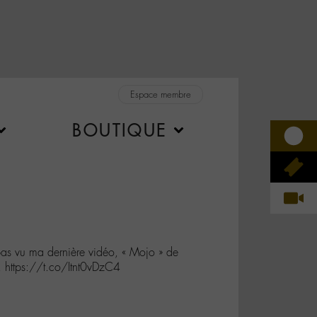
Espace membre
BOUTIQUE
pas vu ma dernière vidéo, « Mojo » de
! https://t.co/Itnt0vDzC4