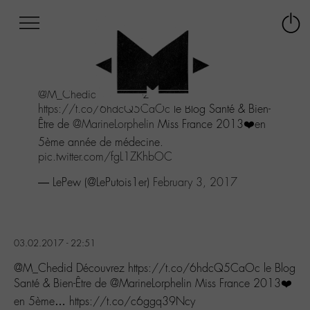
Afficher
Panneau de gestion des cookies
Labo
Connex
-
le
M-
menu
Aller
@M_Chedid
Découvrez
au
https://t.co/6hdcQ5CaOc
le Blog Santé & Bien-
menu
Être de
@MarineLorphelin
Miss France 2013❤️en
Aller
au
5ème année de médecine.
contenu
pic.twitter.com/fgL1ZKhbOC
Aller
— LePew (@LePutois1er)
February 3, 2017
à
la
recherche
03.02.2017 - 22:51
@M_Chedid Découvrez https://t.co/6hdcQ5CaOc le Blog
Santé & Bien-Être de @MarineLorphelin Miss France 2013❤️
en 5ème… https://t.co/c6ggq39Ncy