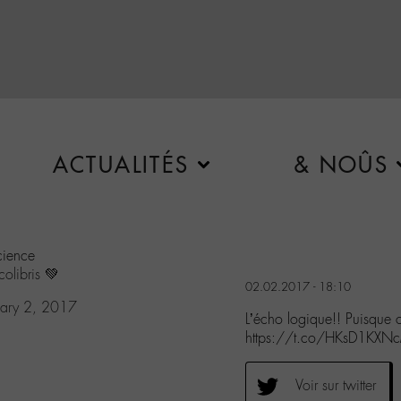
ACTUALITÉS
& NOÛS
cience
olibris
💚
02.02.2017 - 18:10
uary 2, 2017
L’écho logique!! Puisque 
https://t.co/HKsD1KXNcM
Voir sur twitter