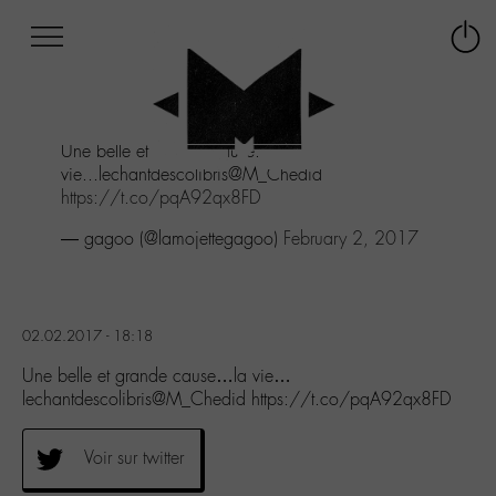
Afficher
Panneau de gestion des cookies
Labo
Connex
-
le
M-
menu
Aller
Une belle et grande cause...la
au
vie...lechantdescolibris@M_Chedid
menu
https://t.co/pqA92qx8FD
Aller
au
— gagoo (@lamojettegagoo)
February 2, 2017
contenu
Aller
à
la
02.02.2017 - 18:18
recherche
Une belle et grande cause…la vie…
lechantdescolibris@M_Chedid https://t.co/pqA92qx8FD
Voir sur twitter