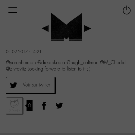
Afficher
Panneau de gestion des cookies
Labo
Connex
-
le
M-
menu
Aller
au
menu
01.02.2017 - 14:21
Aller
au
@yaronherman @dreamkoala @hugh_coltman @M_Chedid
contenu
@zivravitz Looking forward to listen to it ;-)
Aller
à
Voir sur twitter
la
recherche
0