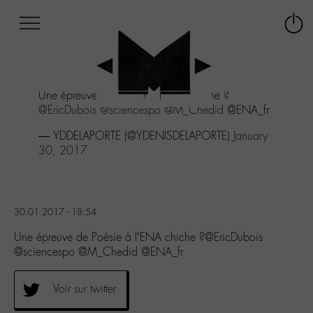
Afficher
Panneau de gestion des cookies
Labo
Connex
-
le
M-
menu
Aller
Une épreuve de Poésie à l'ENA chiche ?
au
@EricDubois
@sciencespo
@M_Chedid
@ENA_fr
menu
Aller
— YDDELAPORTE (@YDENISDELAPORTE)
January
au
30, 2017
contenu
Aller
à
la
30.01.2017 - 18:54
recherche
Une épreuve de Poésie à l’ENA chiche ?@EricDubois
@sciencespo @M_Chedid @ENA_fr
Voir sur twitter