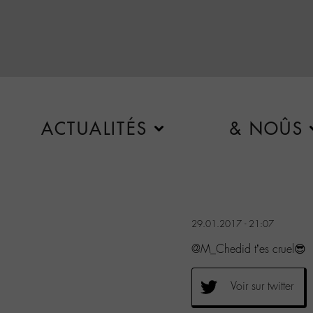
ACTUALITÉS
& NOÛS
29.01.2017 - 21:07
@M_Chedid t’es cruel😎
Voir sur twitter